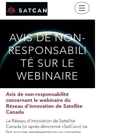
AVIS DE NON-
RESPONSABILI
TÉ SUR LE
WEBINAIRE
Avis de non-responsabilité
concernant le webinaire du
Réseau d'innovation de Satellite
Canada
Le Réseau d'innovation de Satellite
Canada (ci-après dénommé «SatCan») ne
fait aucune représentation ou garantie