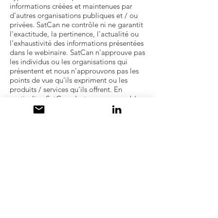
informations créées et maintenues par
d'autres organisations publiques et / ou
privées. SatCan ne contrôle ni ne garantit
l'exactitude, la pertinence, l'actualité ou
l'exhaustivité des informations présentées
dans le webinaire. SatCan n'approuve pas
les individus ou les organisations qui
présentent et nous n'approuvons pas les
points de vue qu'ils expriment ou les
produits / services qu'ils offrent. En
particulier, SatCan n'est pas responsable
du contenu ou de l'exactitude, ni des
opinions exprimées dans le webinaire
telles que soumises par les orateurs. De
tels points de vue ou contenus
représentent les points de vue et les
valeurs de l'orateur concerné et ne
reflètent en aucun cas les points de vue et
les valeurs de SatCan. SatCan ne peut pas
autoriser l'utilisation de matériel protégé
par copyright contenu dans les
présentations. Les utilisateurs doivent
demander une telle autorisation aux